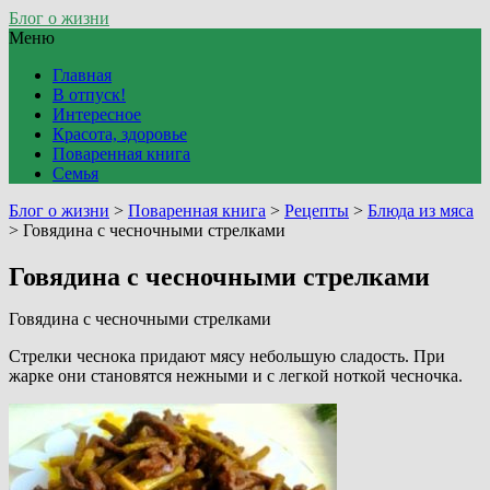
Блог о жизни
Меню
Главная
В отпуск!
Интересное
Красота, здоровье
Поваренная книга
Семья
Блог о жизни
>
Поваренная книга
>
Рецепты
>
Блюда из мяса
>
Говядина с чесночными стрелками
Говядина с чесночными стрелками
Говядина с чесночными стрелками
Стрелки чеснока придают мясу небольшую сладость. При
жарке они становятся нежными и с легкой ноткой чесночка.