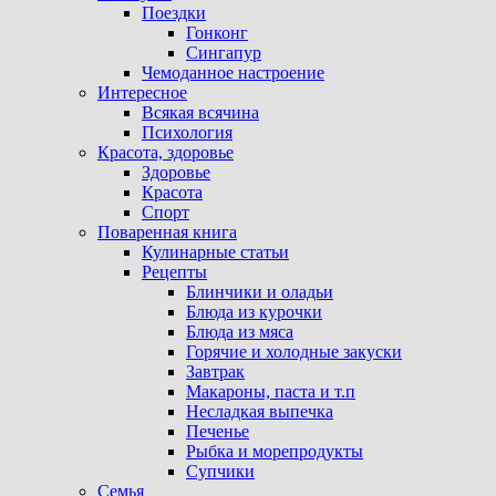
Поездки
Гонконг
Сингапур
Чемоданное настроение
Интересное
Всякая всячина
Психология
Красота, здоровье
Здоровье
Красота
Спорт
Поваренная книга
Кулинарные статьи
Рецепты
Блинчики и оладьи
Блюда из курочки
Блюда из мяса
Горячие и холодные закуски
Завтрак
Макароны, паста и т.п
Несладкая выпечка
Печенье
Рыбка и морепродукты
Супчики
Семья